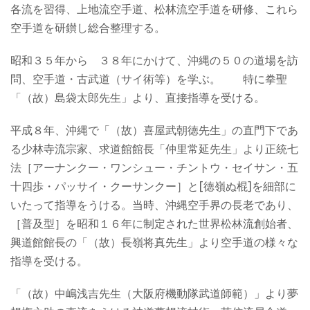
各流を習得、上地流空手道、松林流空手道を研修、これら
空手道を研鑚し総合整理する。
昭和３５年から ３８年にかけて、沖縄の５０の道場を訪
問、空手道・古武道（サイ術等）を学ぶ。 特に拳聖
「（故）島袋太郎先生」より、直接指導を受ける。
平成８年、沖縄で「（故）喜屋武朝徳先生」の直門下であ
る少林寺流宗家、求道館館長「仲里常延先生」より正統七
法［アーナンクー・ワンシュー・チントウ・セイサン・五
十四歩・パッサイ・クーサンクー］と[徳嶺ぬ棍]を細部に
いたって指導をうける。当時、沖縄空手界の長老であり、
［普及型］を昭和１６年に制定された世界松林流創始者、
興道館館長の「（故）長嶺将真先生」より空手道の様々な
指導を受ける。
「（故）中嶋浅吉先生（大阪府機動隊武道師範）」より夢