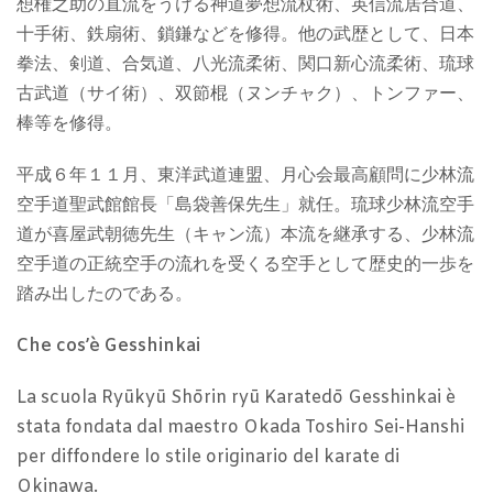
想権之助の直流をうける神道夢想流杖術、英信流居合道、
十手術、鉄扇術、鎖鎌などを修得。他の武歴として、日本
拳法、剣道、合気道、八光流柔術、関口新心流柔術、琉球
古武道（サイ術）、双節棍（ヌンチャク）、トンファー、
棒等を修得。
平成６年１１月、東洋武道連盟、月心会最高顧問に少林流
空手道聖武館館長「島袋善保先生」就任。琉球少林流空手
道が喜屋武朝徳先生（キャン流）本流を継承する、少林流
空手道の正統空手の流れを受くる空手として歴史的一歩を
踏み出したのである。
Che cos’è Gesshinkai
La scuola Ryūkyū Shōrin ryū Karatedō Gesshinkai è
stata fondata dal maestro Okada Toshiro Sei-Hanshi
per diffondere lo stile originario del karate di
Okinawa.