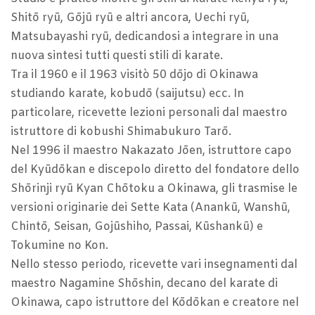
Shitō ryū, Gōjū ryū e altri ancora, Uechi ryū,
Matsubayashi ryū, dedicandosi a integrare in una
nuova sintesi tutti questi stili di karate.
Tra il 1960 e il 1963 visitò 50 dōjo di Okinawa
studiando karate, kobudō (saijutsu) ecc. In
particolare, ricevette lezioni personali dal maestro
istruttore di kobushi Shimabukuro Tarō.
Nel 1996 il maestro Nakazato Jōen, istruttore capo
del Kyūdōkan e discepolo diretto del fondatore dello
Shōrinji ryū Kyan Chōtoku a Okinawa, gli trasmise le
versioni originarie dei Sette Kata (Anankū, Wanshū,
Chintō, Seisan, Gojūshiho, Passai, Kūshankū) e
Tokumine no Kon.
Nello stesso periodo, ricevette vari insegnamenti dal
maestro Nagamine Shōshin, decano del karate di
Okinawa, capo istruttore del Kōdōkan e creatore nel