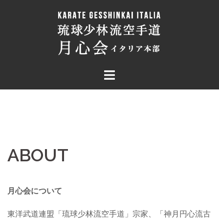
コ
ン
テ
ン
ツ
へ
ス
キ
ッ
プ
ABOUT
月心会について
東洋武道連盟「琉球少林流空手道」宗家、「神月円心流古