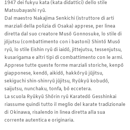
1947 dei fukyu kata (kata didattici) dello stile
Matsubayashi ryū.
Dal maestro Nakajima Senkichi (istruttore di arti
marziali della polizia di Osaka) apprese, per linea
diretta dal suo creatore Musō Gonnosuke, lo stile di
jōjutsu (combattimento con i bastoni) Shintō Musō
ryū, lo stile Eishin ryū di iaidō, jittejutsu, tessenjutsu,
kusarigama e altri tipi di combattimento con le armi.
Apprese tutte queste forme marziali storiche, kenpō
giapponese, kendō, aikidō, hakkōryū jūjitsu,
sekiguchi shin-shinryū jūjitsu, Ryūkyū kobudō,
saijutsu, nunchaku, tonfa, bō eccetera.
La scuola Ryūkyū Shōrin ryū Karatedō Gesshinkai
riassume quindi tutto il meglio del karate tradizionale
di Okinawa, risalendo in linea diretta alla sua
corrente autentica e originaria.