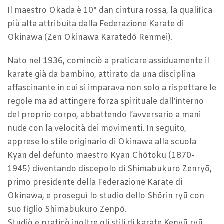
Il maestro Okada è 10° dan cintura rossa, la qualifica
più alta attribuita dalla Federazione Karate di
Okinawa (Zen Okinawa Karatedō Renmei).
Nato nel 1936, cominciò a praticare assiduamente il
karate già da bambino, attirato da una disciplina
affascinante in cui si imparava non solo a rispettare le
regole ma ad attingere forza spirituale dall’interno
del proprio corpo, abbattendo l’avversario a mani
nude con la velocità dei movimenti. In seguito,
apprese lo stile originario di Okinawa alla scuola
Kyan del defunto maestro Kyan Chōtoku (1870-
1945) diventando discepolo di Shimabukuro Zenryō,
primo presidente della Federazione Karate di
Okinawa, e proseguì lo studio dello Shōrin ryū con
suo figlio Shimabukuro Zenpō.
Studiò e praticò inoltre gli stili di karate Kenyū ryū,