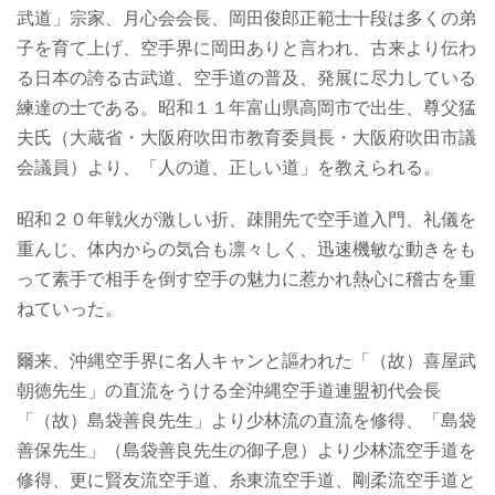
武道」宗家、月心会会長、岡田俊郎正範士十段は多くの弟
子を育て上げ、空手界に岡田ありと言われ、古来より伝わ
る日本の誇る古武道、空手道の普及、発展に尽力している
練達の士である。昭和１１年富山県高岡市で出生、尊父猛
夫氏（大蔵省・大阪府吹田市教育委員長・大阪府吹田市議
会議員）より、「人の道、正しい道」を教えられる。
昭和２０年戦火が激しい折、疎開先で空手道入門、礼儀を
重んじ、体内からの気合も凛々しく、迅速機敏な動きをも
って素手で相手を倒す空手の魅力に惹かれ熱心に稽古を重
ねていった。
爾来、沖縄空手界に名人キャンと謳われた「（故）喜屋武
朝徳先生」の直流をうける全沖縄空手道連盟初代会長
「（故）島袋善良先生」より少林流の直流を修得、「島袋
善保先生」（島袋善良先生の御子息）より少林流空手道を
修得、更に賢友流空手道、糸東流空手道、剛柔流空手道と